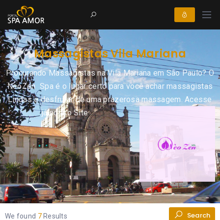
Massagistas Vila Mariana
Procurando Massagistas na Vila Mariana em São Paulo? O
NeoZen Spa é o lugar certo para você achar massagistas
Lindas e desfrutar de uma prazerosa massagem.
Acesse
já nosso Site
Search
We found
7
Results