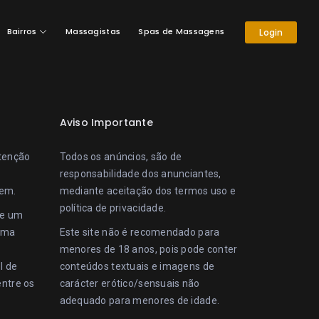
Bairros
Massagistas
Spas de Massagens
Login
Aviso Importante
ntenção
Todos os anúncios, são de
responsabilidade dos anunciantes,
gem.
mediante aceitação dos
termos uso
e
política de privacidade
.
te um
uma
Este site não é recomendado para
menores de 18 anos, pois pode conter
l de
conteúdos textuais e imagens de
entre os
carácter erótico/sensuais não
adequado para menores de idade.