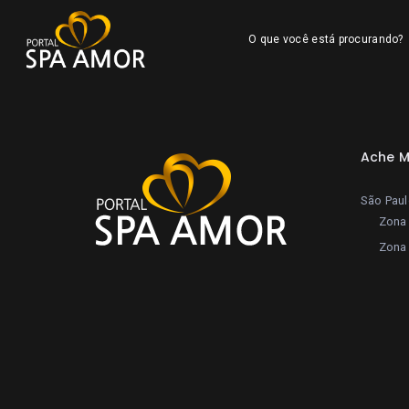
O que você está procurando?
Ache M
São Pau
Zona 
Zona