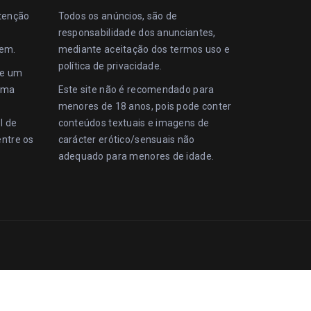
ntenção
Todos os anúncios, são de
responsabilidade dos anunciantes,
gem.
mediante aceitação dos
termos uso
e
política de privacidade
.
te um
uma
Este site não é recomendado para
menores de 18 anos, pois pode conter
l de
conteúdos textuais e imagens de
entre os
carácter erótico/sensuais não
adequado para menores de idade.