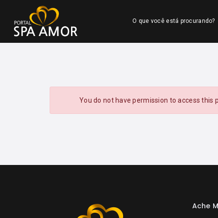
O que você está procurando?
You do not have permission to access this 
Ache M