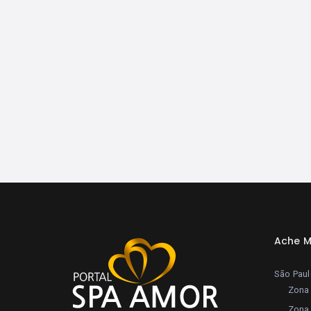
Ache M
São Pau
Zona 
Zona