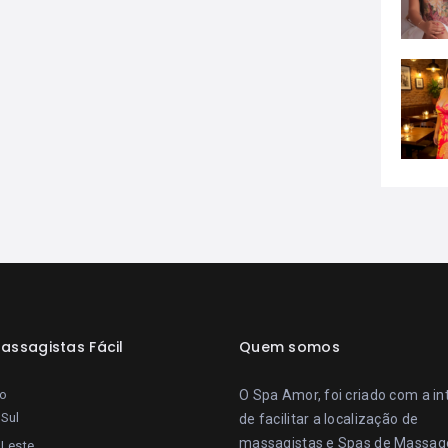
assagistas Fácil
Quem somos
lo
O Spa Amor, foi criado com a i
Sul
de facilitar a localização de
massagistas e Spas de Massa
 Leste