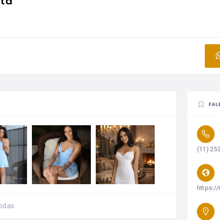
ta
FAL
(11) 25
https:/
odas