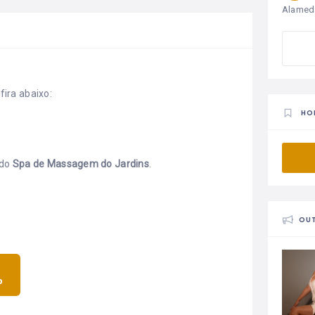
Alameda
ira abaixo:
HO
ado
Spa de Massagem do Jardins
.
OU
p